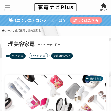
メニュー
HOME
壊れにくいエアコンメーカーは？
詳しくはこちら
ホーム
生活家電
理美容家電
理美容家電
– category –
生活家電
理美容家電
家庭用脱毛器
理美容家電