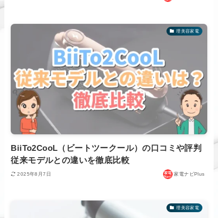
理美容家電
BiiTo2CooL（ビートツークール）の口コミや評判
従来モデルとの違いを徹底比較
2025年8月7日
家電ナビPlus
理美容家電