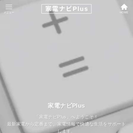
メニュー
HOME
家電ナビPlus
「家電ナビPlus」へようこそ！
最新家電から定番まで、家電情報で快適な生活をサポート
します。