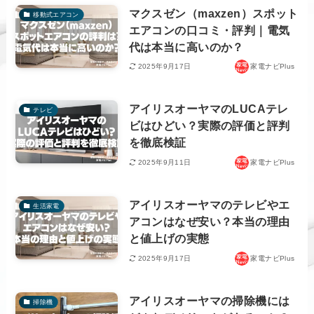
マクスゼン（maxzen）スポット
移動式エアコン
エアコンの口コミ・評判｜電気
代は本当に高いのか？
2025年9月17日
家電ナビPlus
アイリスオーヤマのLUCAテレ
テレビ
ビはひどい？実際の評価と評判
を徹底検証
2025年9月11日
家電ナビPlus
アイリスオーヤマのテレビやエ
生活家電
アコンはなぜ安い？本当の理由
と値上げの実態
2025年9月17日
家電ナビPlus
アイリスオーヤマの掃除機には
掃除機