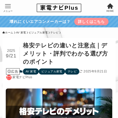
メニュー
HOME
壊れにくいエアコンメーカーは？
詳しくはこちら
ホーム
AV 家電
ビジュアル家電
テレビ
格安テレビの違いと注意点｜デ
2025
メリット・評判でわかる選び方
9/21
のポイント
広告
2025年9月21日
AV 家電
ビジュアル家電
テレビ
家電ナビPlus