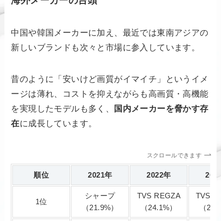
海外メーカーの台頭
中国や韓国メーカーに加え、最近では東南アジアの
新しいブランドも次々と市場に参入しています。
昔のように「安いけど画質がイマイチ」というイメ
ージは薄れ、コストを抑えながらも高画質・高機能
を実現したモデルも多く、
国内メーカーを脅かす存
在
に成長しています。
スクロールできます
順位
2021年
2022年
202
シャープ
TVS REGZA
TVS R
1位
（21.9%）
（24.1%）
（24.