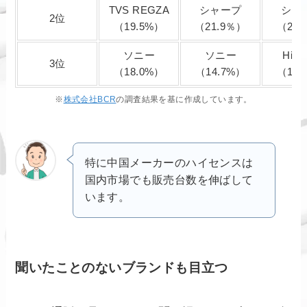
TVS REGZA
シャープ
シャ
2位
（19.5%）
（21.9％）
（22.
ソニー
ソニー
Hise
3位
（18.0%）
（14.7%）
（12.
※
株式会社BCR
の調査結果を基に作成しています。
特に中国メーカーのハイセンスは
国内市場でも販売台数を伸ばして
います。
聞いたことのないブランドも目立つ