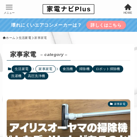
メニュー
HOME
壊れにくいエアコンメーカーは？
詳しくはこちら
ホーム
生活家電
家事家電
家事家電
– category –
生活家電
家事家電
食洗機
掃除機
ロボット掃除機
洗濯機
高圧洗浄機
家事家電