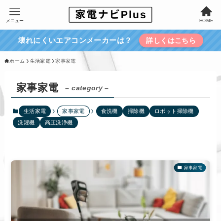
メニュー
HOME
壊れにくいエアコンメーカーは？
詳しくはこちら
ホーム
生活家電
家事家電
家事家電
– category –
生活家電
家事家電
食洗機
掃除機
ロボット掃除機
洗濯機
高圧洗浄機
家事家電