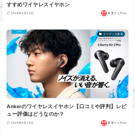
すすめワイヤレスイヤホン
2024年4月11日
家電ナビPlus
オーディオ家電
Ankerのワイヤレスイヤホン【口コミや評判】レビ
ュー評価はどうなのか？
2025年9月15日
家電ナビPlus