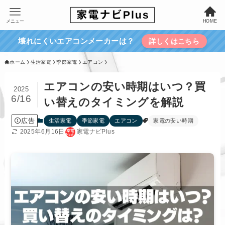
メニュー
HOME
壊れにくいエアコンメーカーは？
詳しくはこちら
ホーム
生活家電
季節家電
エアコン
エアコンの安い時期はいつ？買
2025
6/16
い替えのタイミングを解説
広告
生活家電
季節家電
エアコン
家電の安い時期
2025年6月16日
家電ナビPlus