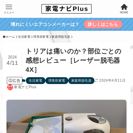
メニュー
HOME
壊れにくいエアコンメーカーは？
詳しくはこちら
ホーム
生活家電
理美容家電
家庭用脱毛器
トリアは痛いのか？部位ごとの
2024
感想レビュー［レーザー脱毛器
4/11
4X］
広告
2024年4月11日
生活家電
理美容家電
家庭用脱毛器
家電ナビPlus