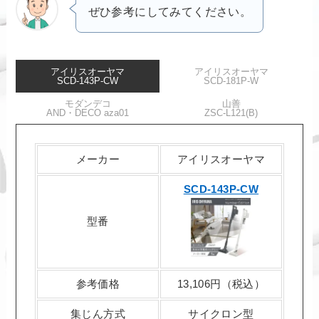
ぜひ参考にしてみてください。
アイリスオーヤマ
アイリスオーヤマ
SCD-143P-CW
SCD-181P-W
モダンデコ
山善
AND・DECO aza01
ZSC-L121(B)
メーカー
アイリスオーヤマ
SCD-143P-CW
型番
参考価格
13,106円（税込）
集じん方式
サイクロン型