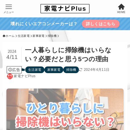
メニュー
HOME
壊れにくいエアコンメーカーは？
詳しくはこちら
ホーム
生活家電
家事家電
掃除機
一人暮らしに掃除機はいらな
2024
4/11
い？必要だと思う5つの理由
広告
2024年4月11日
生活家電
家事家電
掃除機
家電ナビPlus