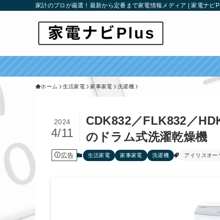
家計のプロが厳選！最新から定番まで家電情報メディア | 家電ナビPl
ホーム
生活家電
家事家電
洗濯機
CDK832／FLK832
2024
4/11
のドラム式洗濯乾燥機
広告
生活家電
家事家電
洗濯機
アイリスオー