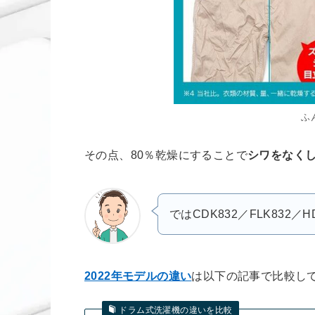
ふ
その点、80％乾燥にすることで
シワをなく
ではCDK832／FLK832
2022年モデルの違い
は以下の記事で比較し
ドラム式洗濯機の違いを比較