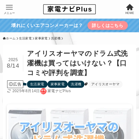
メニュー
HOME
壊れにくいエアコンメーカーは？
詳しくはこちら
ホーム
生活家電
家事家電
洗濯機
アイリスオーヤマのドラム式洗
2025
濯機は買ってはいけない？【口
8/14
コミや評判を調査】
広告
生活家電
家事家電
洗濯機
アイリスオーヤマ
2025年8月14日
家電ナビPlus