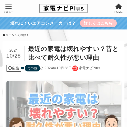
メニュー
HOME
壊れにくいエアコンメーカーは？
詳しくはこちら
ホーム
その他
最近の家電は壊れやすい？昔と
2024
10/28
比べて耐久性が悪い理由
広告
2024年10月28日
家電ナビPlus
その他