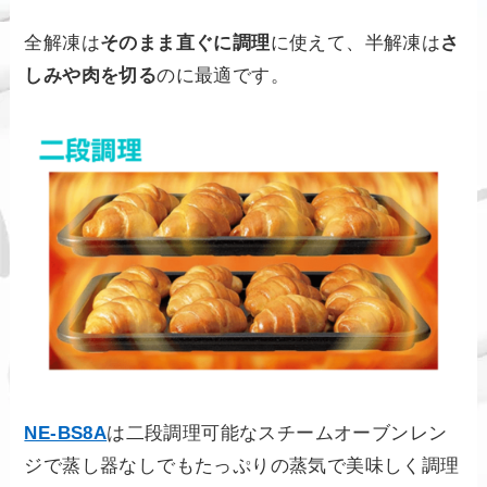
全解凍は
そのまま直ぐに調理
に使えて、半解凍は
さ
しみや肉を切る
のに最適です。
NE-BS8A
は二段調理可能なスチームオーブンレン
ジで蒸し器なしでもたっぷりの蒸気で美味しく調理