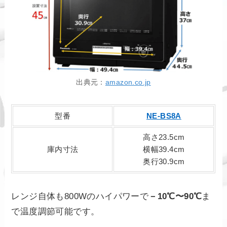
出典元：
amazon.co.jp
型番
NE-BS8A
高さ23.5cm
庫内寸法
横幅39.4cm
奥行30.9cm
レンジ自体も800Wのハイパワーで
－10℃〜90℃
ま
で温度調節可能です。