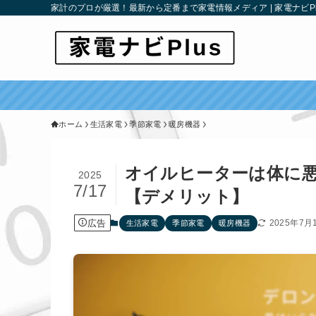
家計のプロが厳選！最新から定番まで家電情報メディア | 家電ナビPl
ホーム
生活家電
季節家電
暖房機器
オイルヒーターは体に
2025
7/17
【デメリット】
広告
2025年7月
生活家電
季節家電
暖房機器