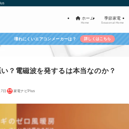
us
ホーム
季節家電
Home
Seasonal-Home
壊れにくいエアコンメーカーは？
詳しくはこちら
悪い？電磁波を発するは本当なのか？
17日
家電ナビPlus