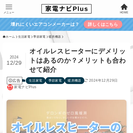
メニュー
HOME
壊れにくいエアコンメーカーは？
詳しくはこちら
ホーム
生活家電
季節家電
暖房機器
オイルレスヒーターにデメリッ
2024
トはあるのか？メリットも合わ
12/29
せて紹介
広告
2024年12月29日
生活家電
季節家電
暖房機器
家電ナビPlus