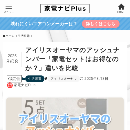
メニュー
HOME
壊れにくいエアコンメーカーは？
詳しくはこちら
ホーム
生活家電
アイリスオーヤマのアッシュナ
2025
ンバー「家電セットはお得なの
8/08
か？」違いを比較
広告
2025年8月8日
生活家電
アイリスオーヤマ
家電ナビPlus