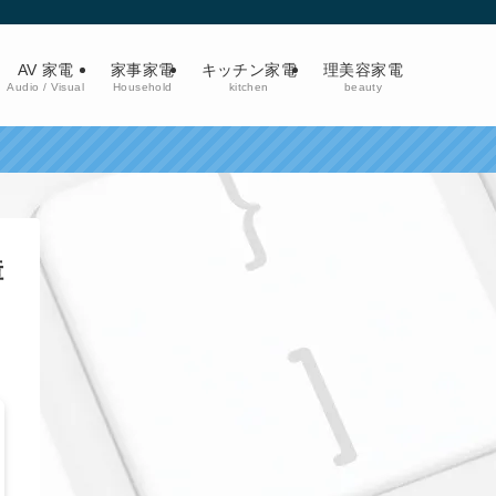
AV 家電
家事家電
キッチン家電
理美容家電
Audio / Visual
Household
kitchen
beauty
障