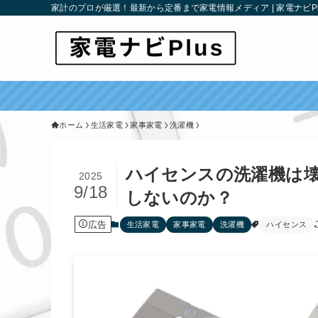
家計のプロが厳選！最新から定番まで家電情報メディア | 家電ナビPl
ホーム
生活家電
家事家電
洗濯機
ハイセンスの洗濯機は
2025
9/18
しないのか？
広告
生活家電
家事家電
洗濯機
ハイセンス