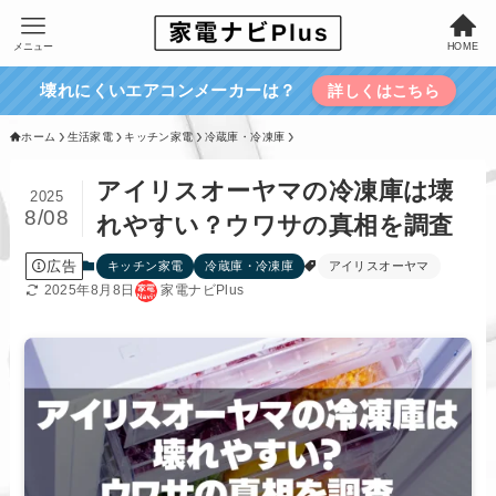
メニュー
HOME
壊れにくいエアコンメーカーは？
詳しくはこちら
ホーム
生活家電
キッチン家電
冷蔵庫・冷凍庫
アイリスオーヤマの冷凍庫は壊
2025
8/08
れやすい？ウワサの真相を調査
広告
キッチン家電
冷蔵庫・冷凍庫
アイリスオーヤマ
2025年8月8日
家電ナビPlus