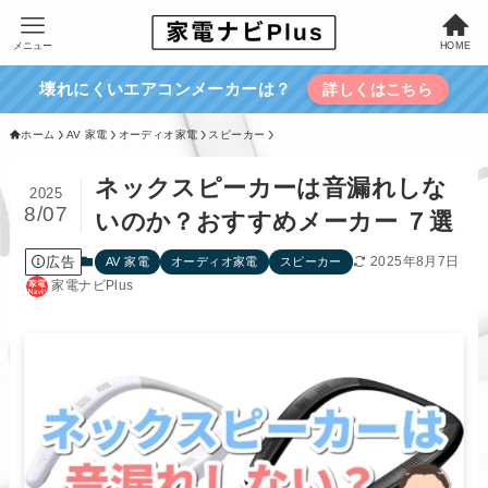
メニュー
HOME
壊れにくいエアコンメーカーは？
詳しくはこちら
ホーム
AV 家電
オーディオ家電
スピーカー
ネックスピーカーは音漏れしな
2025
8/07
いのか？おすすめメーカー ７選
広告
2025年8月7日
AV 家電
オーディオ家電
スピーカー
家電ナビPlus