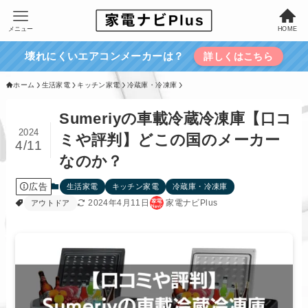
メニュー
HOME
壊れにくいエアコンメーカーは？
詳しくはこちら
ホーム
生活家電
キッチン家電
冷蔵庫・冷凍庫
Sumeriyの車載冷蔵冷凍庫【口コ
2024
ミや評判】どこの国のメーカー
4/11
なのか？
広告
生活家電
キッチン家電
冷蔵庫・冷凍庫
2024年4月11日
家電ナビPlus
アウトドア