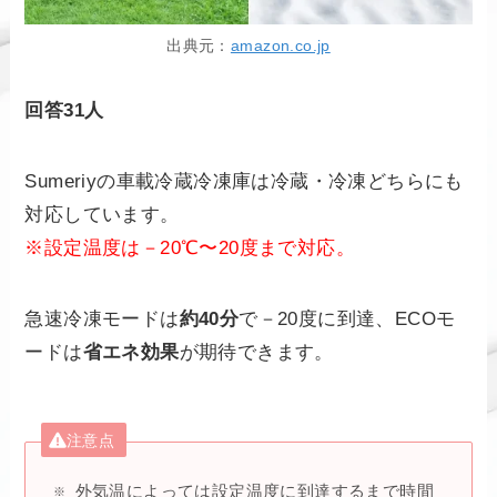
出典元：
amazon.co.jp
回答31人
Sumeriyの車載冷蔵冷凍庫は冷蔵・冷凍どちらにも
対応しています。
※設定温度は－20℃〜20度まで対応。
急速冷凍モードは
約40分
で－20度に到達、ECOモ
ードは
省エネ効果
が期待できます。
注意点
外気温によっては設定温度に到達するまで時間