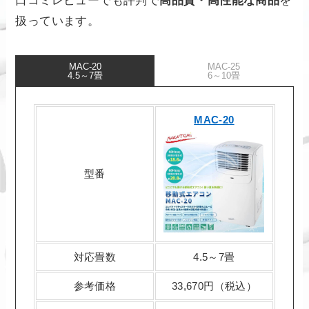
口コミレビューでも評判で
高品質・高性能な商品
を
扱っています。
MAC-20
MAC-25
4.5～7畳
6～10畳
MAC-20
型番
対応畳数
4.5～7畳
参考価格
33,670円（税込）