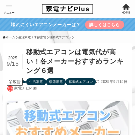
メニュー
HOME
壊れにくいエアコンメーカーは？
詳しくはこちら
ホーム
生活家電
季節家電
移動式エアコン
移動式エアコンは電気代が高
2025
い！各メーカーおすすめランキ
9/15
ング６選
広告
2025年9月15日
生活家電
季節家電
移動式エアコン
家電ナビPlus