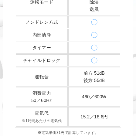
運転モード
除湿
送風
ノンドレン方式
内部清浄
タイマー
チャイルドロック
前方 51dB
運転音
後方 55dB
消費電力
490／600W
50／60Hz
電気代
15.2／18.6円
※1時間あたりの電気代
※電気単価31円で計算しています。