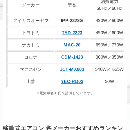
消費電力
メーカー
型番
50Hz／60Hz
アイリスオーヤマ
IPP-2222G
490W／600W
トヨトミ
TAD-2223
490W／600W
ナカトミ
MAC-20
690W／770W
コロナ
CDM-1423
300W／350W
マクスゼン
JCF-MX603
540W／ 625W
山善
YEC-RD03
90W
※電気単価31円で計算しています。
移動式エアコン 各メーカーおすすめランキン