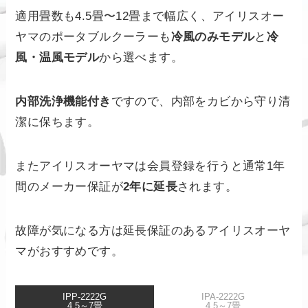
適用畳数も4.5畳〜12畳まで幅広く、アイリスオー
ヤマのポータブルクーラーも
冷風のみモデル
と
冷
風・温風モデル
から選べます。
内部洗浄機能付き
ですので、内部をカビから守り清
潔に保ちます。
またアイリスオーヤマは会員登録を行うと通常1年
間のメーカー保証が
2年に延長
されます。
故障が気になる方は延長保証のあるアイリスオーヤ
マがおすすめです。
IPP-2222G
IPA-2222G
4.5～7畳
4.5～7畳