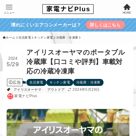
メニュー
HOME
壊れにくいエアコンメーカーは？
詳しくはこちら
ホーム
生活家電
キッチン家電
冷蔵庫・冷凍庫
アイリスオーヤマのポータブル
2024
冷蔵庫【口コミや評判】車載対
5/29
応の冷蔵冷凍庫
広告
生活家電
キッチン家電
冷蔵庫・冷凍庫
2024年5月29日
アイリスオーヤマ
アウトドア
家電ナビPlus