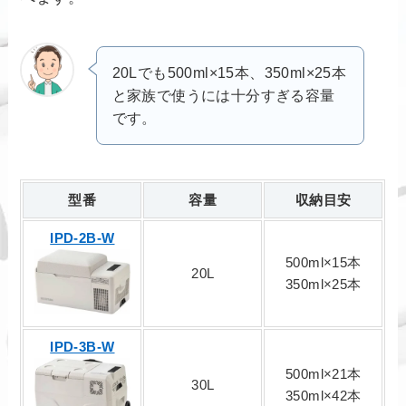
20Lでも500ml×15本、350ml×25本
と家族で使うには十分すぎる容量
です。
型番
容量
収納目安
IPD-2B-W
500ml×15本
20L
350ml×25本
IPD-3B-W
500ml×21本
30L
350ml×42本