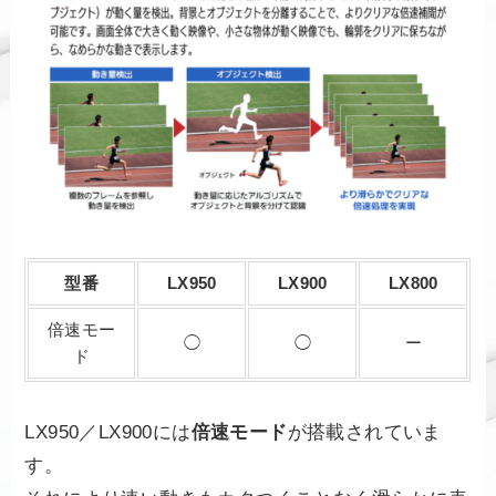
型番
LX950
LX900
LX800
倍速モー
◯
◯
ー
ド
LX950／LX900には
倍速モード
が搭載されていま
す。