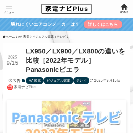
メニュー
HOME
壊れにくいエアコンメーカーは？
詳しくはこちら
ホーム
AV 家電
ビジュアル家電
テレビ
LX950／LX900／LX800の違いを
2025
比較［2022年モデル］
9/15
Panasonicビエラ
広告
2025年9月15日
AV 家電
ビジュアル家電
テレビ
家電ナビPlus