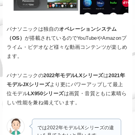
パナソニックは独自の
オペレーションシステム
（OS）
が搭載されているのでYouTubeやAmazonプ
ライム・ビデオなど様々な動画コンテンツが楽しめ
ます。
パナソニックの
2022年モデルLXシリーズ
は
2021年
モデルJXシリーズ
より更にパワーアップして最上
位モデル
LX950シリーズ
は画質・音質ともに素晴ら
しい性能を兼ね備えています。
では2022年モデルLXシリーズの違
いを見てみたいと思います。