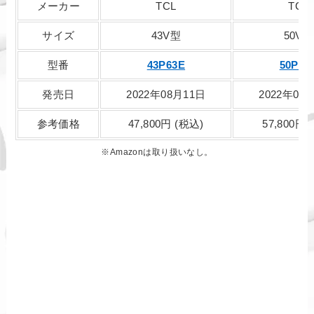
メーカー
TCL
TCL
サイズ
43V型
50V型
型番
43P63E
50P63
発売日
2022年08月11日
2022年08
参考価格
47,800円 (税込)
57,800円
※
Amazonは
取り扱いなし。