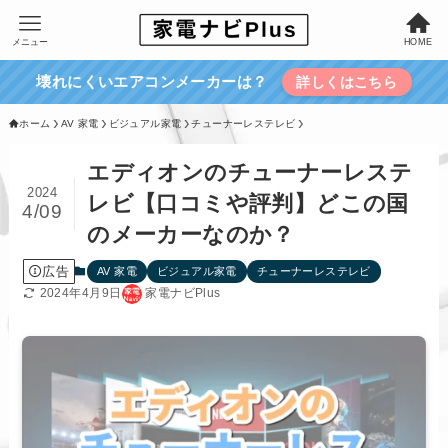
メニュー
HOME
壊れにくいエアコンメーカーは？
詳しくはこちら
ホーム
AV 家電
ビジュアル家電
チューナーレステレビ
エディオンのチューナーレステ
2024
レビ【口コミや評判】どこの国
4/09
のメーカーなのか？
広告
AV 家電
ビジュアル家電
チューナーレステレビ
2024年4月9日
家電ナビPlus