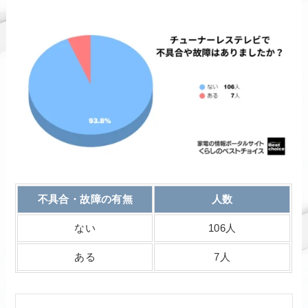
不具合・故障の有無
人数
ない
106人
ある
7人