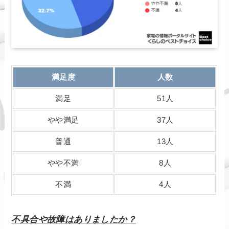
満足度
人数
満足
51人
やや満足
37人
普通
13人
やや不満
8人
不満
4人
不具合や故障はありましたか？