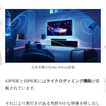
立体音響のDolby Atmos搭載
43P63Eと50P63Eには
マイクロディミング機能
が搭
載されています。
それにより奥行きのある色鮮やかな映像を映し出し