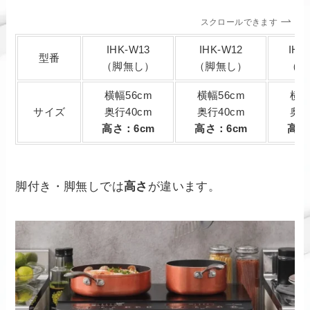
スクロールできます
IHK-W13
IHK-W12
IHK
型番
（脚無し）
（脚無し）
（脚
横幅56cm
横幅56cm
横幅
サイズ
奥行40cm
奥行40cm
奥行
高さ：6cm
高さ：6cm
高さ
脚付き・脚無しでは
高さ
が違います。