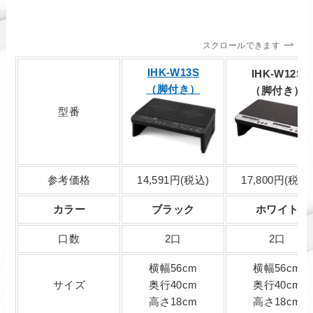
スクロールできます
IHK-W13S
IHK-W12S
（脚付き）
（脚付き）
型番
参考価格
14,591円(税込)
17,800円(税込
カラー
ブラック
ホワイト
口数
2口
2口
横幅56cm
横幅56cm
サイズ
奥行40cm
奥行40cm
高さ18cm
高さ18cm