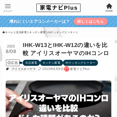
メニュー
HOME
壊れにくいエアコンメーカーは？
詳しくはこちら
ホーム
生活家電
キッチン家電
IHクッキングヒーター
IHK-W13とIHK-W12の違いを比
2025
8/08
較 アイリスオーヤマのIHコンロ
広告
生活家電
キッチン家電
IHクッキングヒーター
2025年8月8日
家電ナビPlus
アイリスオーヤマ