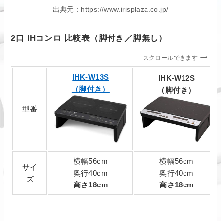
出典元：https://www.irisplaza.co.jp/
2口 IHコンロ 比較表（脚付き／
脚無し
）
スクロールできます
IHK-W13S
IHK-W12S
（脚付き）
（脚付き）
型番
横幅56cm
横幅56cm
サイ
奥行40cm
奥行40cm
ズ
高さ18cm
高さ18cm