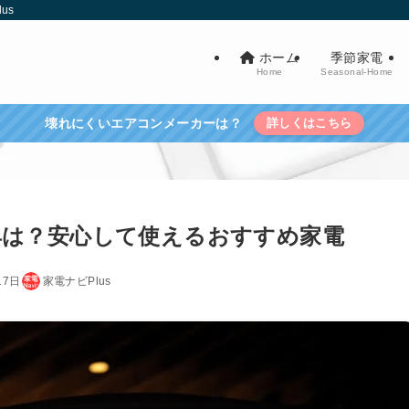
us
ホーム
季節家電
Home
Seasonal-Home
壊れにくいエアコンメーカーは？
詳しくはこちら
具は？安心して使えるおすすめ家電
17日
家電ナビPlus