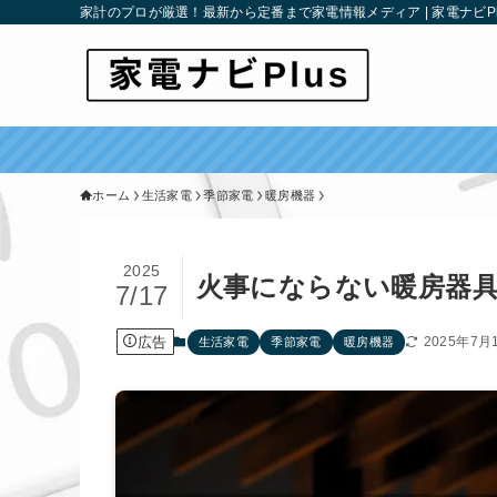
家計のプロが厳選！最新から定番まで家電情報メディア | 家電ナビPl
ホーム
生活家電
季節家電
暖房機器
2025
火事にならない暖房器
7/17
広告
2025年7月
生活家電
季節家電
暖房機器