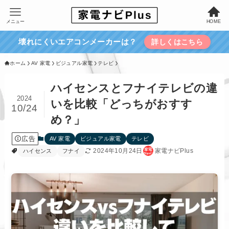
メニュー
HOME
壊れにくいエアコンメーカーは？
詳しくはこちら
ホーム
AV 家電
ビジュアル家電
テレビ
ハイセンスとフナイテレビの違
2024
いを比較「どっちがおすす
10/24
め？」
広告
AV 家電
ビジュアル家電
テレビ
2024年10月24日
家電ナビPlus
ハイセンス
フナイ